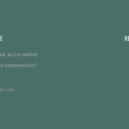
SE
R
né, accro, motivé
re commence ici !
il.com